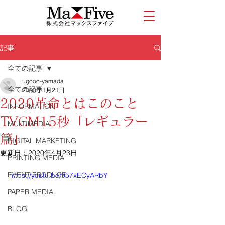
記事
全ての記事
ugooo-yamada
全ての記事
2020年1月21日
2020革命とはこのこと
INFORMATION
TVCM15秒「レギュラー
MULTIMEDIA
篇」
DIGITAL MARKETING
更新日：
2020年4月23日
PRINTING MEDIA
EVENT PRODUCE
https://youtu.be/957xECyARbY
PAPER MEDIA
BLOG