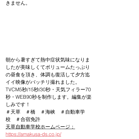
きません。
朝から暑すぎて熱中症状気味になりま
したが美味しくてボリュームたっぷり
の昼食を頂き、体調も復活して夕方迄
イイ映像がバッチリ撮れました。
TVCM5秒/15秒/30秒・天気フィラー70
秒・WEB90秒を制作します。編集が楽
しみです！
＃天草　＃橋　＃海峡　＃自動車学
校　＃合宿免許　
天草自動車学校ホームページ：
https://amakusa-ds.co.jp/