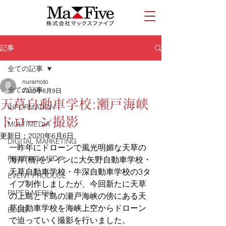
記事
全ての記事
nuramoto
全ての記事
2019年8月9日
天草自動車学校:瀬戸海峡
INFORMATION
ドローン撮影
MULTIMEDIA
更新日：
2020年6月6日
DIGITAL MARKETING
一昨年にドローンで風光明媚な天草の
PRINTING MEDIA
海岸(橋)をメインに大矢野自動車学校・
天草自動車学校・牛深自動車学校の3タ
EVENT PRODUCE
イプ制作しましたが、今回新たに天草
PAPER MEDIA
の上島と下島の瀬戸海峡の傍にある天
草自動車学校を海峡上空からドローン
BLOG
で迫っていく撮影を行いました。